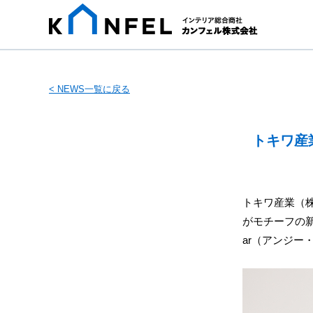
< NEWS一覧に戻る
トキワ産
トキワ産業（株
がモチーフの新柄
ar（アンジー