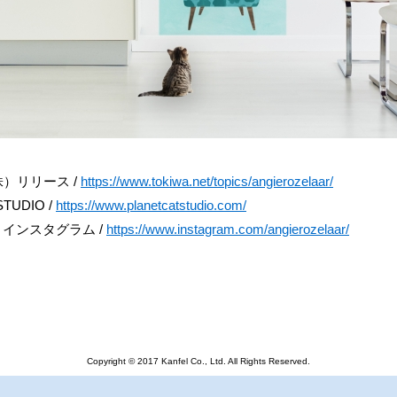
）リリース /
https://www.tokiwa.net/topics/angierozelaar/
STUDIO /
https://www.planetcatstudio.com/
laar インスタグラム /
https://www.instagram.com/angierozelaar/
Copyright © 2017 Kanfel Co., Ltd. All Rights Reserved.