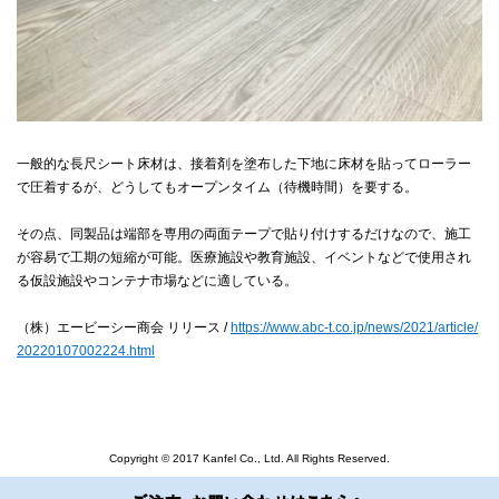
一般的な長尺シート床材は、接着剤を塗布した下地に床材を貼ってローラー
で圧着するが、どうしてもオープンタイム（待機時間）を要する。
その点、同製品は端部を専用の両面テープで貼り付けするだけなので、施工
が容易で工期の短縮が可能。医療施設や教育施設、イベントなどで使用され
る仮設施設やコンテナ市場などに適している。
（株）エービーシー商会 リリース /
https://www.abc-t.co.jp/news/2021/article/
20220107002224.html
Copyright © 2017 Kanfel Co., Ltd. All Rights Reserved.