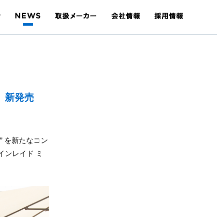
X」新発売
” を新たなコン
インレイド ミ