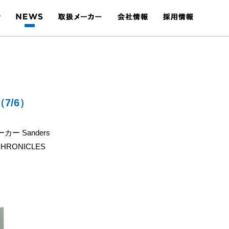
7/6）
 Sanders
RONICLES