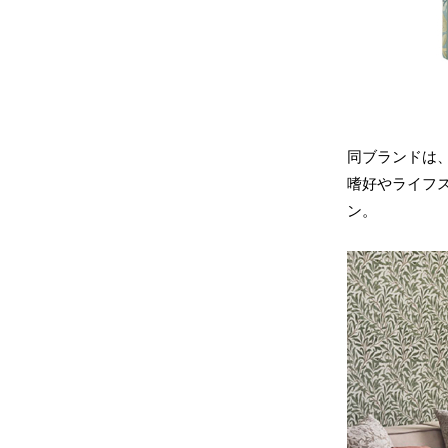
同ブランドは
嗜好やライフ
ン。